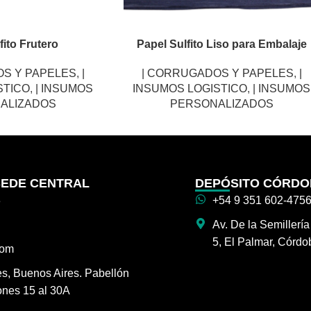
fito Frutero
Papel Sulfito Liso para Embalaje
OS Y PAPELES
,
|
| CORRUGADOS Y PAPELES
,
|
STICO
,
| INSUMOS
INSUMOS LOGISTICO
,
| INSUMOS
ALIZADOS
PERSONALIZADOS
SEDE CENTRAL
DEPÓSITO CÓRD
3
+54 9 351 602-475
Av. De la Semillerí
5, El Palmar, Córdo
com
es, Buenos Aires. Pabellón
ones 15 al 30A