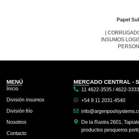
Papel Sul
| CORRUGAD
INSUMOS LOGI
PERSON
MENÚ
MERCADO CENTRAL - 
Inicio
11 4622-3535 / 4622-333
División insumos
+54 9 11 2031-4540
División frío
info@argenpoolsystems.
Nosotros
De la Rastra 2601, Tapial
productos pesqueros port
Contacto